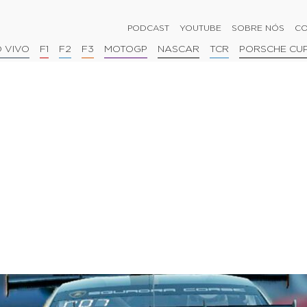
PODCAST
YOUTUBE
SOBRE NÓS
CO
 VIVO
F1
F2
F3
MOTOGP
NASCAR
TCR
PORSCHE CU