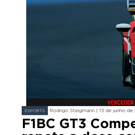
Rodrigo Steigmann |
13 de junho de 
ESPORTS
F1BC GT3 Compet