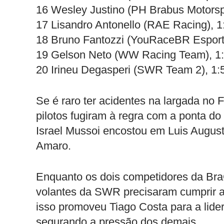
16 Wesley Justino (PH Brabus Motorspo
17 Lisandro Antonello (RAE Racing), 1
18 Bruno Fantozzi (YouRaceBR Esport
19 Gelson Neto (WW Racing Team), 1
20 Irineu Degasperi (SWR Team 2), 1:
Se é raro ter acidentes na largada n
pilotos fugiram à regra com a ponta d
Israel Mussoi encostou em Luis Augus
Amaro.
Enquanto os dois competidores da BraC
volantes da SWR precisaram cumprir 
isso promoveu Tiago Costa para a lide
segurando a pressão dos demais.