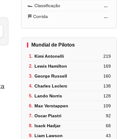
🏎️ Classificação
...
🏁 Corrida
...
Mundial de Pilotos
1.
Kimi Antonelli
219
2.
Lewis Hamilton
169
3.
George Russell
160
ta
4.
Charles Leclerc
138
5.
Lando Norris
128
6.
Max Verstappen
109
7.
Oscar Piastri
92
8.
Isack Hadjar
68
9.
Liam Lawson
43