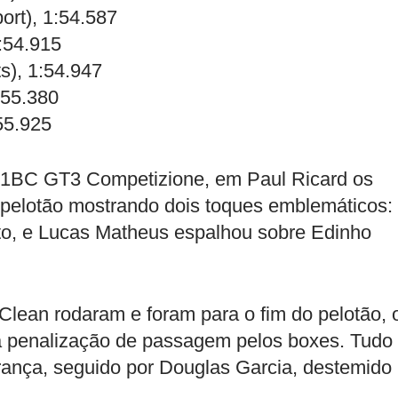
rt), 1:54.587
:54.915
s), 1:54.947
:55.380
55.925
o F1BC GT3 Competizione, em Paul Ricard os
o pelotão mostrando dois toques emblemáticos:
to, e Lucas Matheus espalhou sobre Edinho
lean rodaram e foram para o fim do pelotão, 
a penalização de passagem pelos boxes. Tudo
rança, seguido por Douglas Garcia, destemido