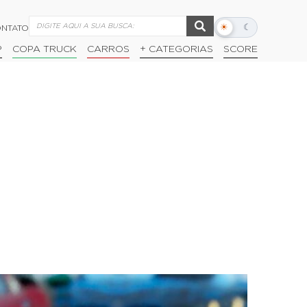
☀
☾
NTATO
Alternar
modo
P
COPA TRUCK
CARROS
+ CATEGORIAS
SCORE
escuro