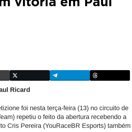
m vitória em Paul
ul Ricard
one foi nesta terça-feira (13) no circuito de
am) repetiu o feito da abertura recebendo a
anto Cris Pereira (YouRaceBR Esports) também