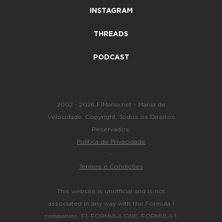
INSTAGRAM
THREADS
PODCAST
2002 - 2026 F1Mania.net - Mania de
Velocidade. Copyright. Todos os Direitos
Reservados.
Política de Privacidade
-
Termos e Condições
This website is unofficial and is not
associated in any way with the Formula 1
companies. F1, FORMULA ONE, FORMULA 1,