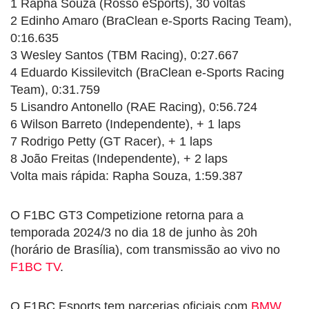
1 Rapha Souza (Rosso eSports), 30 voltas
2 Edinho Amaro (BraClean e-Sports Racing Team),
0:16.635
3 Wesley Santos (TBM Racing), 0:27.667
4 Eduardo Kissilevitch (BraClean e-Sports Racing
Team), 0:31.759
5 Lisandro Antonello (RAE Racing), 0:56.724
6 Wilson Barreto (Independente), + 1 laps
7 Rodrigo Petty (GT Racer), + 1 laps
8 João Freitas (Independente), + 2 laps
Volta mais rápida: Rapha Souza, 1:59.387
O F1BC GT3 Competizione retorna para a
temporada 2024/3 no dia 18 de junho às 20h
(horário de Brasília), com transmissão ao vivo no
F1BC TV
.
O F1BC Esports tem parcerias oficiais com
BMW
,