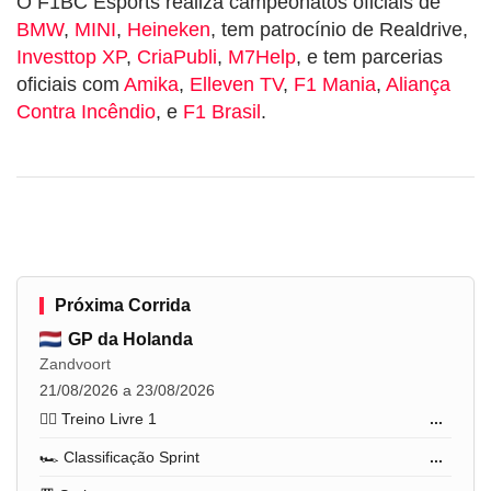
O F1BC Esports realiza campeonatos oficiais de
BMW
,
MINI
,
Heineken
, tem patrocínio de Realdrive,
Investtop XP
,
CriaPubli
,
M7Help
, e tem parcerias
oficiais com
Amika
,
Elleven TV
,
F1 Mania
,
Aliança
Contra Incêndio
, e
F1 Brasil
.
Próxima Corrida
GP da Holanda
Zandvoort
21/08/2026 a 23/08/2026
🏋️‍♂️ Treino Livre 1
...
🏎️ Classificação Sprint
...