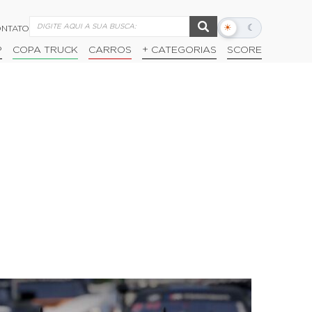
☀
☾
NTATO
Alternar
modo
P
COPA TRUCK
CARROS
+ CATEGORIAS
SCORE
escuro