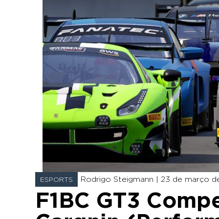
Rodrigo Steigmann |
23 de março de
ESPORTS
F1BC GT3 Compet