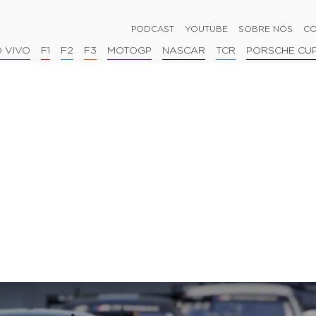
PODCAST
YOUTUBE
SOBRE NÓS
CO
 VIVO
F1
F2
F3
MOTOGP
NASCAR
TCR
PORSCHE CU