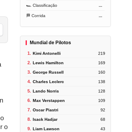
🏎️ Classificação
...
🏁 Corrida
...
Mundial de Pilotos
1.
Kimi Antonelli
219
2.
Lewis Hamilton
169
a
3.
George Russell
160
4.
Charles Leclerc
138
5.
Lando Norris
128
an
6.
Max Verstappen
109
7.
Oscar Piastri
92
do
8.
Isack Hadjar
68
r o
9.
Liam Lawson
43