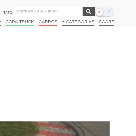
☀
☾
NTATO
Alternar
modo
P
COPA TRUCK
CARROS
+ CATEGORIAS
SCORE
escuro