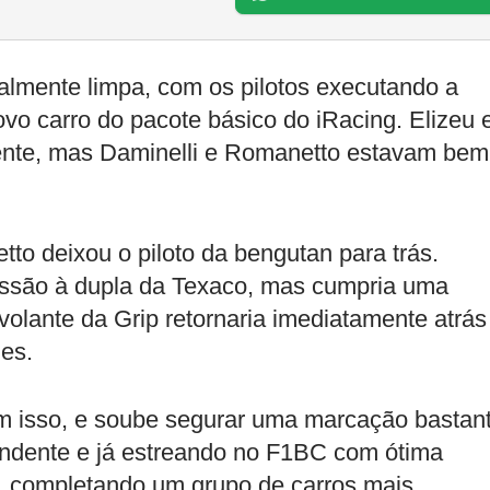
talmente limpa, com os pilotos executando a
vo carro do pacote básico do iRacing. Elizeu 
ente, mas Daminelli e Romanetto estavam bem
to deixou o piloto da bengutan para trás.
essão à dupla da Texaco, mas cumpria uma
olante da Grip retornaria imediatamente atrás
les.
om isso, e soube segurar uma marcação bastan
pendente e já estreando no F1BC com ótima
to, completando um grupo de carros mais