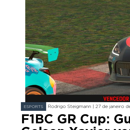
Rodrigo Steigmann |
27 de janeiro d
ESPORTS
F1BC GR Cup: Gu