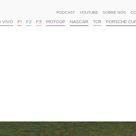
PODCAST
YOUTUBE
SOBRE NÓS
CO
 VIVO
F1
F2
F3
MOTOGP
NASCAR
TCR
PORSCHE CU