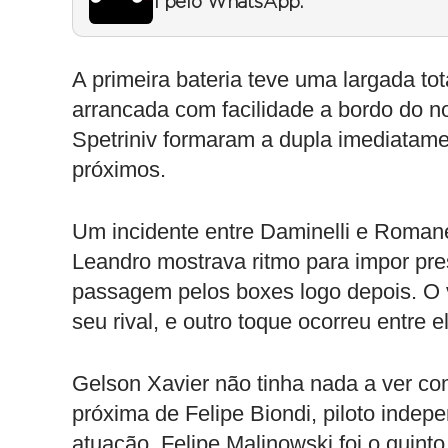
1 pelo WhatsApp.
A primeira bateria teve uma largada to
arrancada com facilidade a bordo do no
Spetriniv formaram a dupla imediatam
próximos.
Um incidente entre Daminelli e Romanet
Leandro mostrava ritmo para impor pr
passagem pelos boxes logo depois. O v
seu rival, e outro toque ocorreu entre e
Gelson Xavier não tinha nada a ver c
próxima de Felipe Biondi, piloto inde
atuação. Felipe Malinowski foi o quin