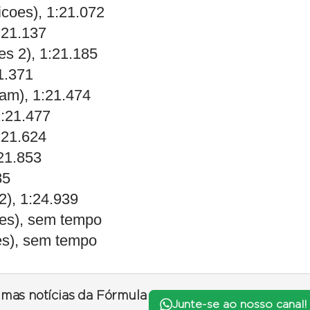
coes), 1:21.072
:21.137
es 2), 1:21.185
1.371
am), 1:21.474
:21.477
:21.624
:21.853
85
2), 1:24.939
oes), sem tempo
es), sem tempo
timas notícias da Fórmula
Junte-se ao nosso canal!