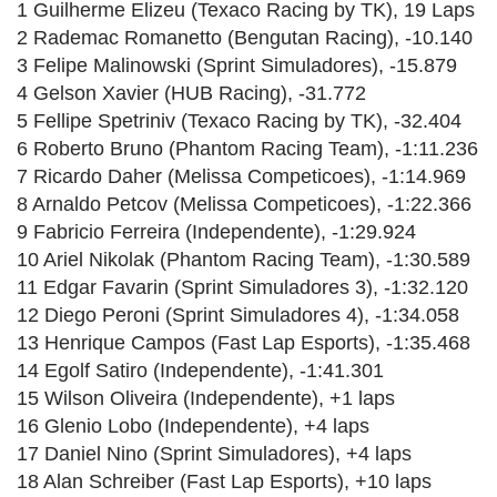
1 Guilherme Elizeu (Texaco Racing by TK), 19 Laps
2 Rademac Romanetto (Bengutan Racing), -10.140
3 Felipe Malinowski (Sprint Simuladores), -15.879
4 Gelson Xavier (HUB Racing), -31.772
5 Fellipe Spetriniv (Texaco Racing by TK), -32.404
6 Roberto Bruno (Phantom Racing Team), -1:11.236
7 Ricardo Daher (Melissa Competicoes), -1:14.969
8 Arnaldo Petcov (Melissa Competicoes), -1:22.366
9 Fabricio Ferreira (Independente), -1:29.924
10 Ariel Nikolak (Phantom Racing Team), -1:30.589
11 Edgar Favarin (Sprint Simuladores 3), -1:32.120
12 Diego Peroni (Sprint Simuladores 4), -1:34.058
13 Henrique Campos (Fast Lap Esports), -1:35.468
14 Egolf Satiro (Independente), -1:41.301
15 Wilson Oliveira (Independente), +1 laps
16 Glenio Lobo (Independente), +4 laps
17 Daniel Nino (Sprint Simuladores), +4 laps
18 Alan Schreiber (Fast Lap Esports), +10 laps