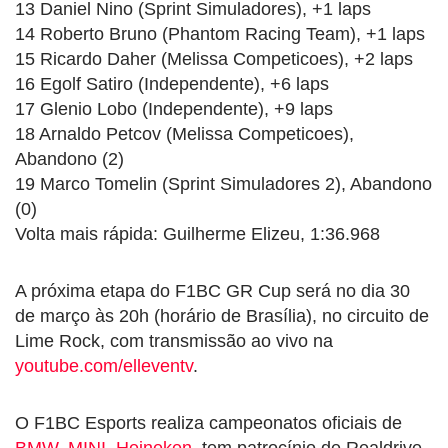
13 Daniel Nino (Sprint Simuladores), +1 laps
14 Roberto Bruno (Phantom Racing Team), +1 laps
15 Ricardo Daher (Melissa Competicoes), +2 laps
16 Egolf Satiro (Independente), +6 laps
17 Glenio Lobo (Independente), +9 laps
18 Arnaldo Petcov (Melissa Competicoes),
Abandono (2)
19 Marco Tomelin (Sprint Simuladores 2), Abandono
(0)
Volta mais rápida: Guilherme Elizeu, 1:36.968
A próxima etapa do F1BC GR Cup será no dia 30
de março às 20h (horário de Brasília), no circuito de
Lime Rock, com transmissão ao vivo na
youtube.com/elleventv
.
O F1BC Esports realiza campeonatos oficiais de
BMW
,
MINI
,
Heineken
, tem patrocínio de Realdrive,