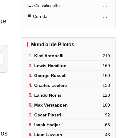
🏎️ Classificação
...
🏁 Corrida
...
ue
Mundial de Pilotos
1.
Kimi Antonelli
219
2.
Lewis Hamilton
169
3.
George Russell
160
4.
Charles Leclerc
138
5.
Lando Norris
128
6.
Max Verstappen
109
7.
Oscar Piastri
92
8.
Isack Hadjar
68
 os
9.
Liam Lawson
43