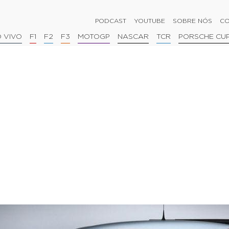
PODCAST
YOUTUBE
SOBRE NÓS
CO
 VIVO
F1
F2
F3
MOTOGP
NASCAR
TCR
PORSCHE CU