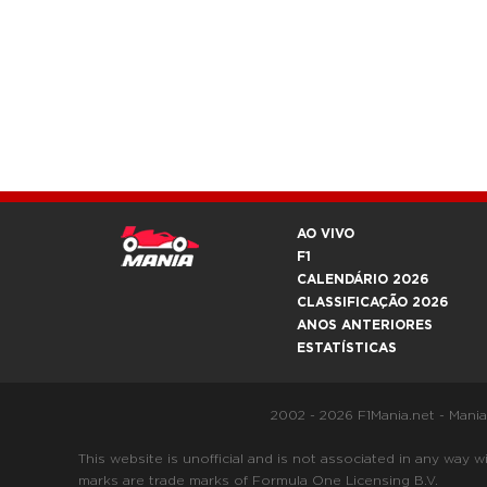
AO VIVO
F1
CALENDÁRIO 2026
CLASSIFICAÇÃO 2026
ANOS ANTERIORES
ESTATÍSTICAS
2002 - 2026 F1Mania.net - Mani
This website is unofficial and is not associated in any
marks are trade marks of Formula One Licensing B.V.