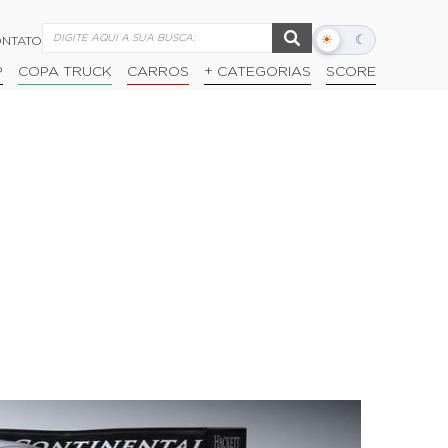
☀
☾
NTATO
Alternar
modo
P
COPA TRUCK
CARROS
+ CATEGORIAS
SCORE
escuro