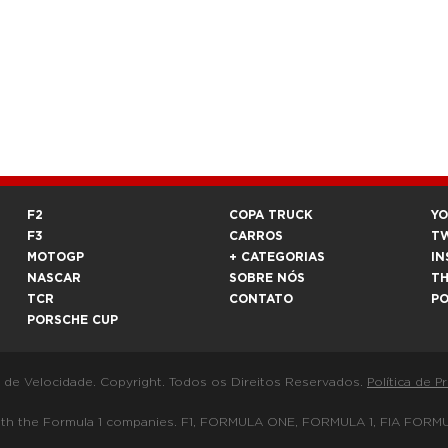
F2
COPA TRUCK
Y
F3
CARROS
T
MOTOGP
+ CATEGORIAS
IN
NASCAR
SOBRE NÓS
T
TCR
CONTATO
P
PORSCHE CUP
a de Velocidade. Copyright. Todos os Direitos Reservados.
Política de P
 way with the Formula 1 companies. F1, FORMULA ONE, FORMULA 1, FIA 