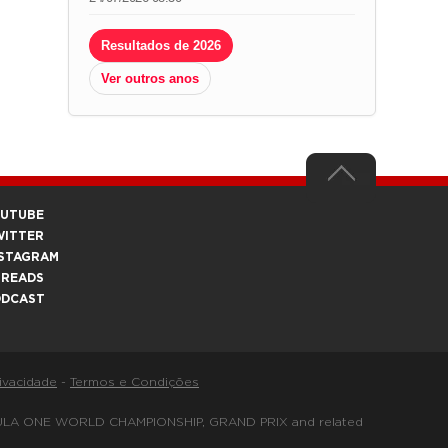
Resultados de 2026
Ver outros anos
OUTUBE
WITTER
STAGRAM
HREADS
ODCAST
rivacidade
-
Termos e Condições
FORMULA ONE WORLD CHAMPIONSHIP, GRAND PRIX and related