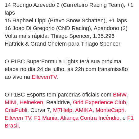
14 Rodrigo Azevedo 2 (Carreteiro Racing Team), +1
laps
15 Raphael Lippi (Bravo Snow Schatten), +1 laps
16 Joao Di Gregorio (CND Racing), Abandono (2)
Volta mais rápida: Thiago Spencer, 1:35.296
Hattrick & Grand Chelem para Thiago Spencer
O F1BC SuperFormula Lights terá sua próxima
etapa no dia 24 de julho, às 22h com transmissão
ao vivo na
EllevenTV
.
O F1BC Esports tem parcerias oficiais com
BMW
,
MINI
,
Heineken
, Realdrive,
Grid Experience Club
,
CriaPubli
, Curva 7,
M7Help
,
AMIKA
,
MonteCapri
,
Elleven TV
,
F1 Mania
,
Aliança Contra Incêndio
, e
F1
Brasil
.