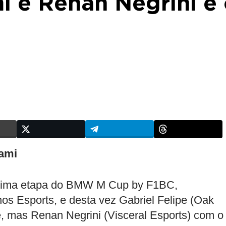
i e Renan Negrini é
ami
 sétima etapa do BMW M Cup by F1BC,
os Esports, e desta vez Gabriel Felipe (Oak
 mas Renan Negrini (Visceral Esports) com o