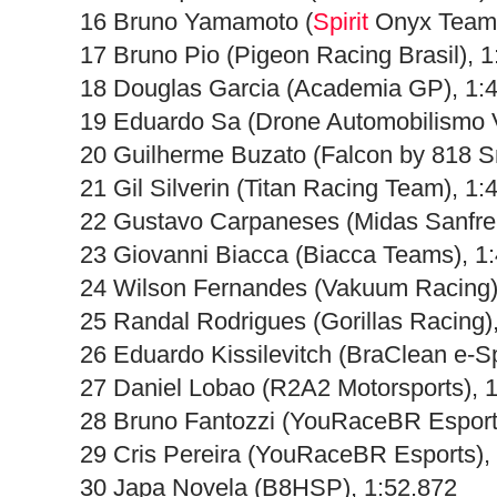
16 Bruno Yamamoto (
Spirit
Onyx Team)
17 Bruno Pio (Pigeon Racing Brasil), 1
18 Douglas Garcia (Academia GP), 1:
19 Eduardo Sa (Drone Automobilismo Vi
20 Guilherme Buzato (Falcon by 818 S
21 Gil Silverin (Titan Racing Team), 1:
22 Gustavo Carpaneses (Midas Sanfre
23 Giovanni Biacca (Biacca Teams), 1
24 Wilson Fernandes (Vakuum Racing)
25 Randal Rodrigues (Gorillas Racing)
26 Eduardo Kissilevitch (BraClean e-S
27 Daniel Lobao (R2A2 Motorsports), 
28 Bruno Fantozzi (YouRaceBR Esport
29 Cris Pereira (YouRaceBR Esports),
30 Japa Novela (B8HSP), 1:52.872