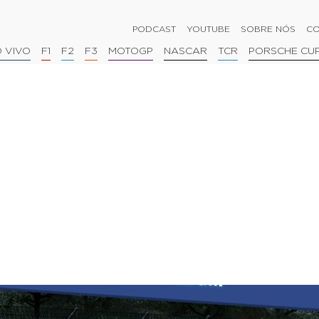
PODCAST
YOUTUBE
SOBRE NÓS
CO
 VIVO
F1
F2
F3
MOTOGP
NASCAR
TCR
PORSCHE CU