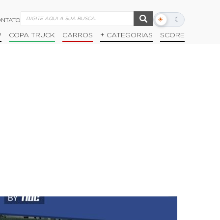
☀
☾
NTATO
Alternar
modo
P
COPA TRUCK
CARROS
+ CATEGORIAS
SCORE
escuro