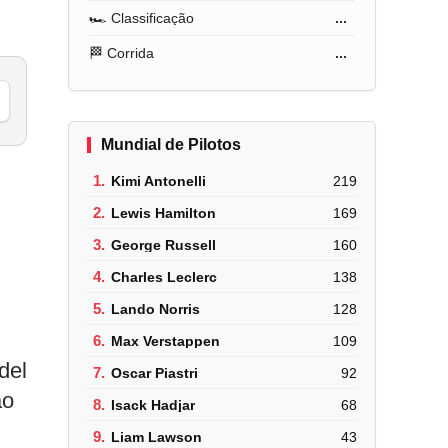
🏎️ Classificação
...
🏁 Corrida
...
Mundial de Pilotos
1.
Kimi Antonelli
219
2.
Lewis Hamilton
169
3.
George Russell
160
4.
Charles Leclerc
138
5.
Lando Norris
128
6.
Max Verstappen
109
del
7.
Oscar Piastri
92
ão
8.
Isack Hadjar
68
9.
Liam Lawson
43