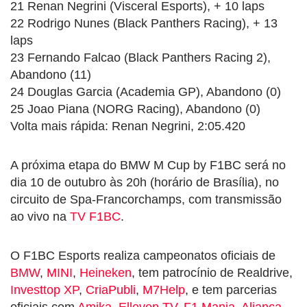
21 Renan Negrini (Visceral Esports), + 10 laps
22 Rodrigo Nunes (Black Panthers Racing), + 13
laps
23 Fernando Falcao (Black Panthers Racing 2),
Abandono (11)
24 Douglas Garcia (Academia GP), Abandono (0)
25 Joao Piana (NORG Racing), Abandono (0)
Volta mais rápida: Renan Negrini, 2:05.420
A próxima etapa do BMW M Cup by F1BC será no
dia 10 de outubro às 20h (horário de Brasília), no
circuito de Spa-Francorchamps, com transmissão
ao vivo na
TV F1BC
.
O F1BC Esports realiza campeonatos oficiais de
BMW
,
MINI
,
Heineken
, tem patrocínio de Realdrive,
Investtop XP
,
CriaPubli
,
M7Help
, e tem parcerias
oficiais com
Amika
,
Elleven TV
,
F1 Mania
,
Aliança