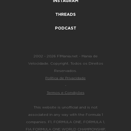
INSTAGRAM
THREADS
PODCAST
2002 - 2026 F1Mania.net - Mania de
Velocidade. Copyright. Todos os Direitos
Reservados.
Política de Privacidade
-
Termos e Condições
This website is unofficial and is not
associated in any way with the Formula 1
companies. F1, FORMULA ONE, FORMULA 1,
FIA FORMULA ONE WORLD CHAMPIONSHIP,