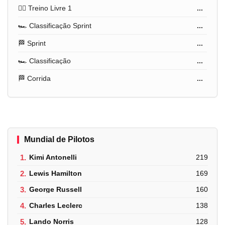
🏋️‍♂️ Treino Livre 1
...
🏎️ Classificação Sprint
...
🏁 Sprint
...
🏎️ Classificação
...
🏁 Corrida
...
Mundial de Pilotos
1.
Kimi Antonelli
219
2.
Lewis Hamilton
169
3.
George Russell
160
4.
Charles Leclerc
138
5.
Lando Norris
128