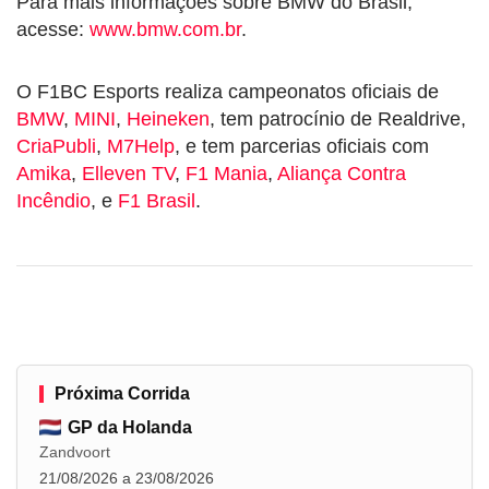
Para mais informações sobre BMW do Brasil,
acesse:
www.bmw.com.br
.
O F1BC Esports realiza campeonatos oficiais de
BMW
,
MINI
,
Heineken
, tem patrocínio de Realdrive,
CriaPubli
,
M7Help
, e tem parcerias oficiais com
Amika
,
Elleven TV
,
F1 Mania
,
Aliança Contra
Incêndio
, e
F1 Brasil
.
Próxima Corrida
GP da Holanda
Zandvoort
21/08/2026 a 23/08/2026