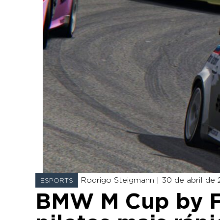
Rodrigo Steigmann |
30 de abril de 
ESPORTS
BMW M Cup by F