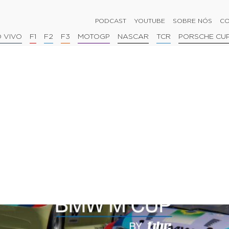
PODCAST
YOUTUBE
SOBRE NÓS
CO
 VIVO
F1
F2
F3
MOTOGP
NASCAR
TCR
PORSCHE CU