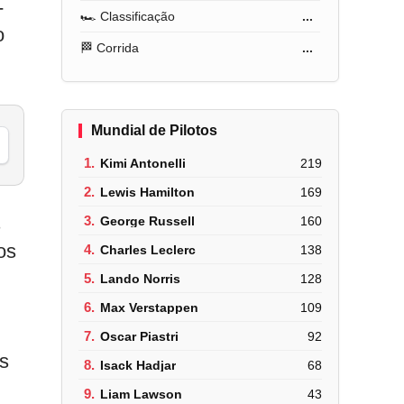
-
🏎️ Classificação
...
o
🏁 Corrida
...
Mundial de Pilotos
1.
Kimi Antonelli
219
2.
Lewis Hamilton
169
s
3.
George Russell
160
os
4.
Charles Leclerc
138
5.
Lando Norris
128
6.
Max Verstappen
109
7.
Oscar Piastri
92
es
8.
Isack Hadjar
68
9.
Liam Lawson
43