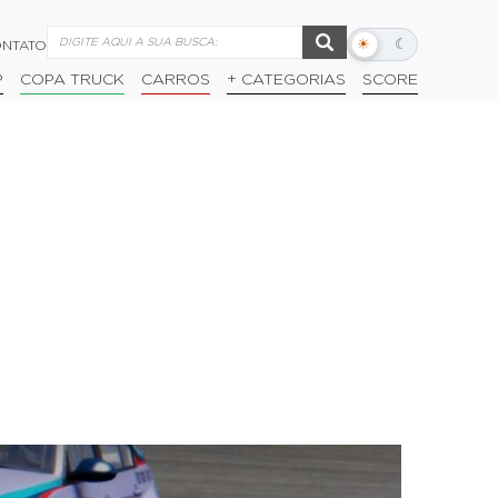
☀
☾
NTATO
Alternar
modo
P
COPA TRUCK
CARROS
+ CATEGORIAS
SCORE
escuro