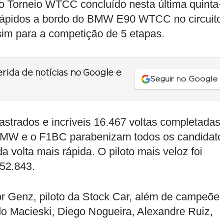
 o Torneio WTCC concluído nesta última quinta
is rápidos a bordo do BMW E90 WTCC no circuit
sim para a competição de 5 etapas.
erida de notícias no Google e
Seguir no Google
astrados e incríveis 16.467 voltas completada
a BMW e o F1BC parabenizam todos os candidat
 volta mais rápida. O piloto mais veloz foi
52.843.
tor Genz, piloto da Stock Car, além de campeõ
 Macieski, Diego Nogueira, Alexandre Ruiz,