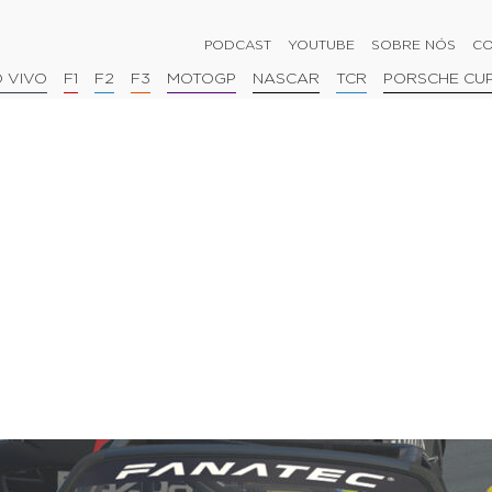
PODCAST
YOUTUBE
SOBRE NÓS
CO
 VIVO
F1
F2
F3
MOTOGP
NASCAR
TCR
PORSCHE CU