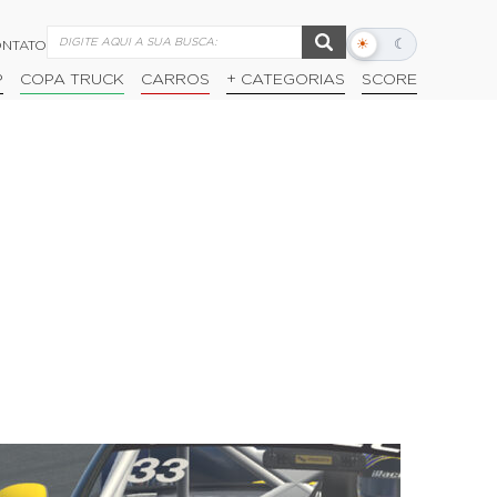
☀
☾
NTATO
Alternar
modo
P
COPA TRUCK
CARROS
+ CATEGORIAS
SCORE
escuro