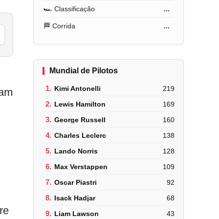
🏎️ Classificação
...
🏁 Corrida
...
Mundial de Pilotos
1.
Kimi Antonelli
219
ram
2.
Lewis Hamilton
169
3.
George Russell
160
4.
Charles Leclerc
138
5.
Lando Norris
128
6.
Max Verstappen
109
7.
Oscar Piastri
92
8.
Isack Hadjar
68
re
9.
Liam Lawson
43