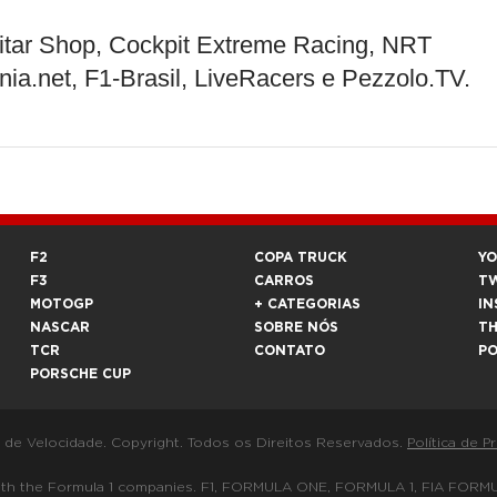
itar Shop, Cockpit Extreme Racing, NRT
ia.net, F1-Brasil, LiveRacers e Pezzolo.TV.
F2
COPA TRUCK
Y
F3
CARROS
T
MOTOGP
+ CATEGORIAS
IN
NASCAR
SOBRE NÓS
T
TCR
CONTATO
P
PORSCHE CUP
a de Velocidade. Copyright. Todos os Direitos Reservados.
Política de P
 way with the Formula 1 companies. F1, FORMULA ONE, FORMULA 1, FIA 