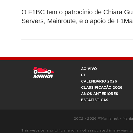
O F1BC tem o patrocínio de Chiara Gu
Servers, Mainroute, e o apoio de F1Man
AO VIVO
F1
CALENDÁRIO 2026
CLASSIFICAÇÃO 2026
ANOS ANTERIORES
ESTATÍSTICAS
2002 - 2026 F1Mania.net - Mani
This website is unofficial and is not associated in any