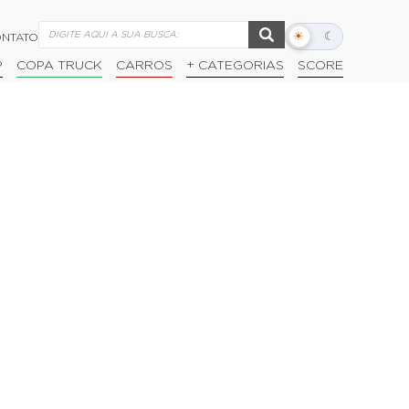
☀
☾
NTATO
Alternar
modo
P
COPA TRUCK
CARROS
+ CATEGORIAS
SCORE
escuro