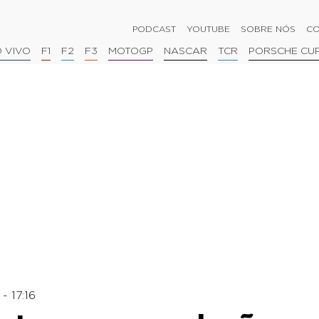
PODCAST
YOUTUBE
SOBRE NÓS
CO
 VIVO
F1
F2
F3
MOTOGP
NASCAR
TCR
PORSCHE CU
- 17:16