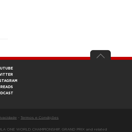
OUTUBE
WITTER
STAGRAM
HREADS
ODCAST
rivacidade
-
Termos e Condições
FORMULA ONE WORLD CHAMPIONSHIP, GRAND PRIX and related