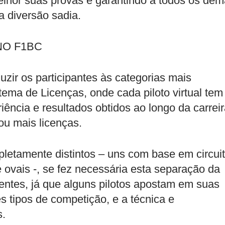
elhor suas provas e garantindo a todos os dem
 diversão sadia.
NO F1BC
zir os participantes às categorias mais
tema de Licenças, onde cada piloto virtual tem
iência e resultados obtidos ao longo da carreir
ou mais licenças.
letamente distintos – uns com base em circui
 ovais -, se fez necessária esta separação da
erentes, já que alguns pilotos apostam em suas
s tipos de competição, e a técnica e
s.