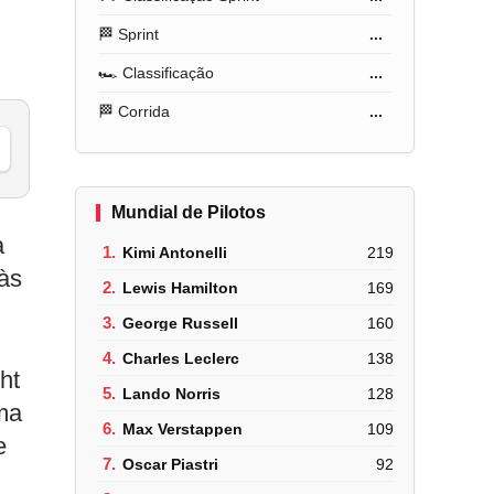
🏁 Sprint
...
🏎️ Classificação
...
🏁 Corrida
...
Mundial de Pilotos
a
1.
Kimi Antonelli
219
 às
2.
Lewis Hamilton
169
3.
George Russell
160
4.
Charles Leclerc
138
ht
5.
Lando Norris
128
uma
6.
Max Verstappen
109
e
7.
Oscar Piastri
92