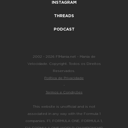
INSTAGRAM
THREADS
PODCAST
2002 - 2026 F1Mania.net - Mania de
Velocidade. Copyright. Todos os Direitos
Reservados.
Política de Privacidade
-
Termos e Condições
This website is unofficial and is not
associated in any way with the Formula 1
companies. F1, FORMULA ONE, FORMULA 1,
FIA FORMULA ONE WORLD CHAMPIONSHIP,