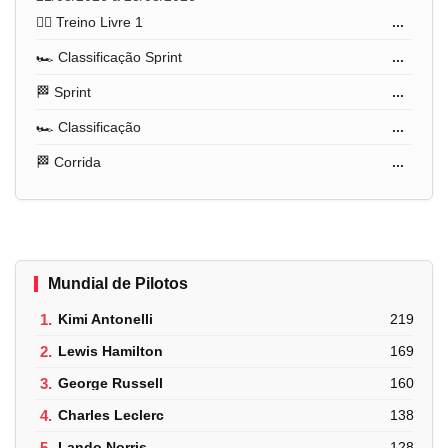
🏋️‍♂️ Treino Livre 1
...
🏎️ Classificação Sprint
...
🏁 Sprint
...
🏎️ Classificação
...
🏁 Corrida
...
Mundial de Pilotos
1.
Kimi Antonelli
219
2.
Lewis Hamilton
169
3.
George Russell
160
4.
Charles Leclerc
138
5.
Lando Norris
128