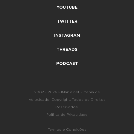
YOUTUBE
TWITTER
INSTAGRAM
THREADS
PODCAST
2002 - 2026 F1Mania.net - Mania de
Velocidade. Copyright. Todos os Direitos
Reservados.
Política de Privacidade
-
Termos e Condições