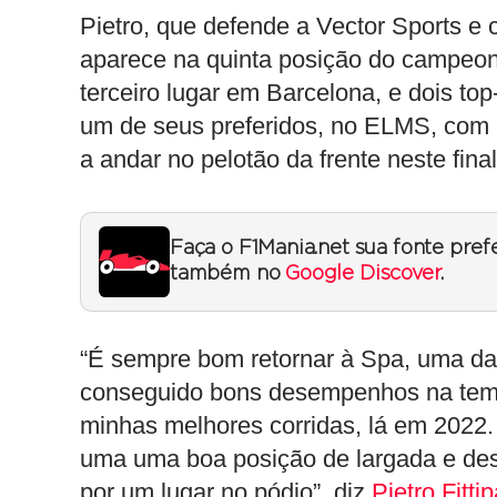
Pietro, que defende a Vector Sports e 
aparece na quinta posição do campeo
terceiro lugar em Barcelona, e dois top-
um de seus preferidos, no ELMS, com 
a andar no pelotão da frente neste fin
Faça o F1Mania.net sua fonte pref
também no
Google Discover
.
“É sempre bom retornar à Spa, uma das
conseguido bons desempenhos na temp
minhas melhores corridas, lá em 2022
uma uma boa posição de largada e dese
por um lugar no pódio”, diz
Pietro Fittip