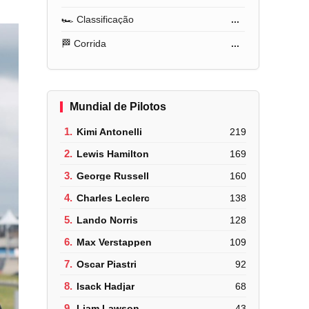
🏎️ Classificação
...
🏁 Corrida
...
Mundial de Pilotos
1.
Kimi Antonelli
219
2.
Lewis Hamilton
169
3.
George Russell
160
4.
Charles Leclerc
138
5.
Lando Norris
128
6.
Max Verstappen
109
7.
Oscar Piastri
92
8.
Isack Hadjar
68
9.
Liam Lawson
43