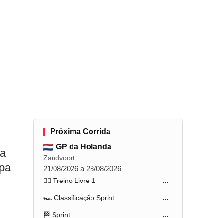
Próxima Corrida
GP da Holanda
da
Zandvoort
apa
21/08/2026 a 23/08/2026
🏋️‍♂️ Treino Livre 1
...
🏎️ Classificação Sprint
...
🏁 Sprint
...