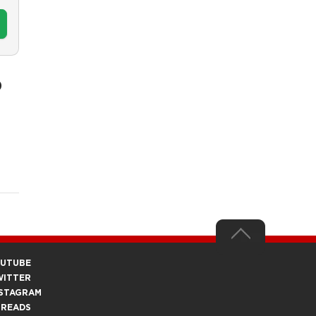
O
OUTUBE
WITTER
STAGRAM
HREADS