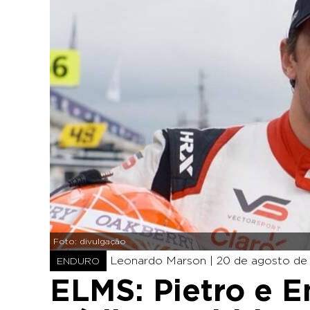
Foto: divulgação
Leonardo Marson |
20 de agosto de 
ENDURO
ELMS: Pietro e E