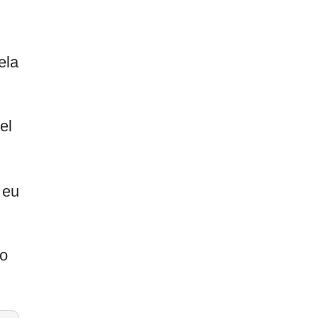
ela
el
 eu
po