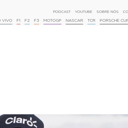
PODCAST
YOUTUBE
SOBRE NÓS
CO
 VIVO
F1
F2
F3
MOTOGP
NASCAR
TCR
PORSCHE CU