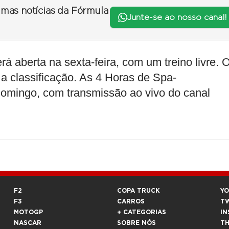
timas notícias da Fórmula
Junte-se ao nosso canal!
 aberta na sexta-feira, com um treino livre. 
 classificação. As 4 Horas de Spa-
omingo, com transmissão ao vivo do canal
F2
COPA TRUCK
Y
F3
CARROS
T
MOTOGP
+ CATEGORIAS
IN
NASCAR
SOBRE NÓS
T