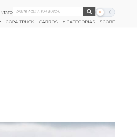
☀
☾
NTATO
Alternar
modo
P
COPA TRUCK
CARROS
+ CATEGORIAS
SCORE
escuro