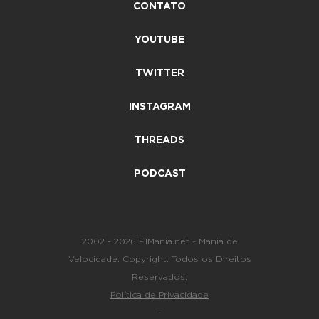
CONTATO
YOUTUBE
TWITTER
INSTAGRAM
THREADS
PODCAST
2002 - 2026 F1Mania.net - Mania de
Velocidade. Copyright. Todos os Direitos
Reservados.
Política de Privacidade
-