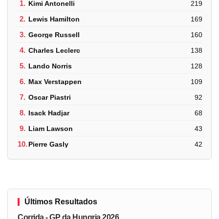
1.
Kimi Antonelli
219
2.
Lewis Hamilton
169
3.
George Russell
160
4.
Charles Leclerc
138
5.
Lando Norris
128
6.
Max Verstappen
109
7.
Oscar Piastri
92
8.
Isack Hadjar
68
9.
Liam Lawson
43
10.
Pierre Gasly
42
Últimos Resultados
Corrida - GP da Hungria 2026