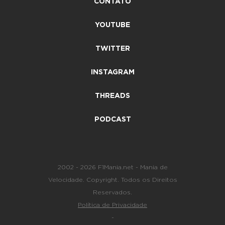
CONTATO
YOUTUBE
TWITTER
INSTAGRAM
THREADS
PODCAST
2002 - 2026 F1Mania.net - Mania de
Velocidade. Copyright. Todos os Direitos
Reservados.
Política de Privacidade
-