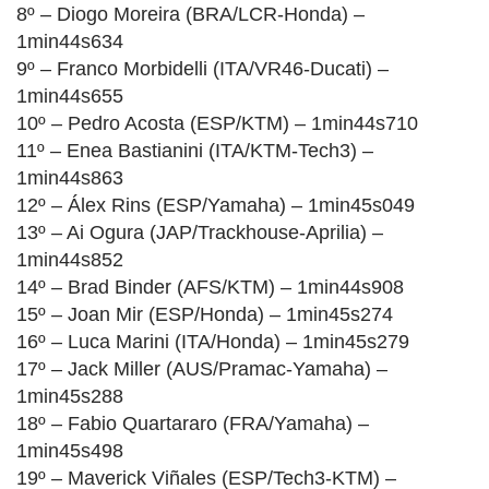
8º – Diogo Moreira (BRA/LCR-Honda) –
1min44s634
9º – Franco Morbidelli (ITA/VR46-Ducati) –
1min44s655
10º – Pedro Acosta (ESP/KTM) – 1min44s710
11º – Enea Bastianini (ITA/KTM-Tech3) –
1min44s863
12º – Álex Rins (ESP/Yamaha) – 1min45s049
13º – Ai Ogura (JAP/Trackhouse-Aprilia) –
1min44s852
14º – Brad Binder (AFS/KTM) – 1min44s908
15º – Joan Mir (ESP/Honda) – 1min45s274
16º – Luca Marini (ITA/Honda) – 1min45s279
17º – Jack Miller (AUS/Pramac-Yamaha) –
1min45s288
18º – Fabio Quartararo (FRA/Yamaha) –
1min45s498
19º – Maverick Viñales (ESP/Tech3-KTM) –