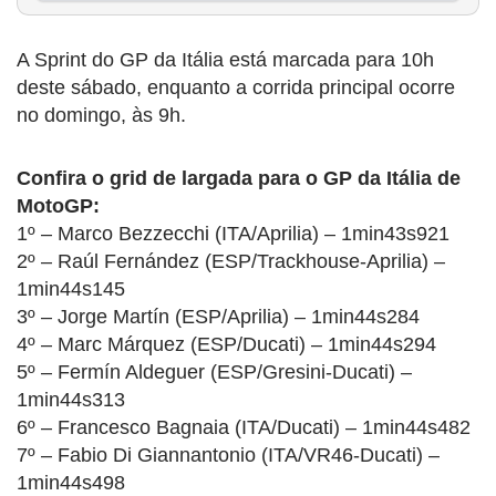
A Sprint do GP da Itália está marcada para 10h
deste sábado, enquanto a corrida principal ocorre
no domingo, às 9h.
Confira o grid de largada para o GP da Itália de
MotoGP:
1º – Marco Bezzecchi (ITA/Aprilia) – 1min43s921
2º – Raúl Fernández (ESP/Trackhouse-Aprilia) –
1min44s145
3º – Jorge Martín (ESP/Aprilia) – 1min44s284
4º – Marc Márquez (ESP/Ducati) – 1min44s294
5º – Fermín Aldeguer (ESP/Gresini-Ducati) –
1min44s313
6º – Francesco Bagnaia (ITA/Ducati) – 1min44s482
7º – Fabio Di Giannantonio (ITA/VR46-Ducati) –
1min44s498