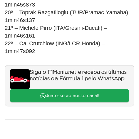
1min45s873
20º – Toprak Razgatlioglu (TUR/Pramac-Yamaha) –
1min46s137
21º – Michele Pirro (ITA/Gresini-Ducati) –
1min46s161
22º – Cal Crutchlow (ING/LCR-Honda) –
1min47s092
Siga o F1Mania.net e receba as últimas
notícias da Fórmula 1 pelo WhatsApp.
Junte-se ao nosso canal!