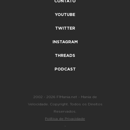
CONTATO
YOUTUBE
TWITTER
INSTAGRAM
THREADS
PODCAST
2002 - 2026 F1Mania.net - Mania de
Velocidade. Copyright. Todos os Direitos
Reservados.
Política de Privacidade
-