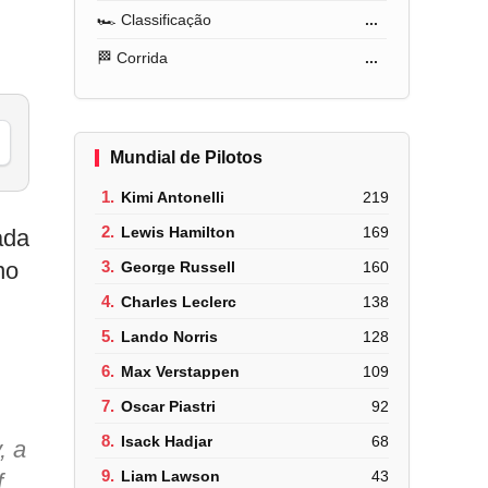
🏎️ Classificação
...
🏁 Corrida
...
Mundial de Pilotos
1.
Kimi Antonelli
219
2.
Lewis Hamilton
169
ada
no
3.
George Russell
160
4.
Charles Leclerc
138
5.
Lando Norris
128
6.
Max Verstappen
109
7.
Oscar Piastri
92
8.
Isack Hadjar
68
, a
9.
Liam Lawson
43
f