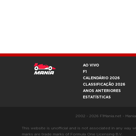
AO VIVO
F1
CALENDÁRIO 2026
CLASSIFICAÇÃO 2026
ANOS ANTERIORES
ESTATÍSTICAS
2002 - 2026 F1Mania.net - Mani
This website is unofficial and is not associated in any
marks are trade marks of Formula One Licensing B.V.