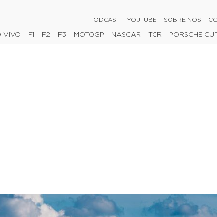
PODCAST
YOUTUBE
SOBRE NÓS
CO
 VIVO
F1
F2
F3
MOTOGP
NASCAR
TCR
PORSCHE CU