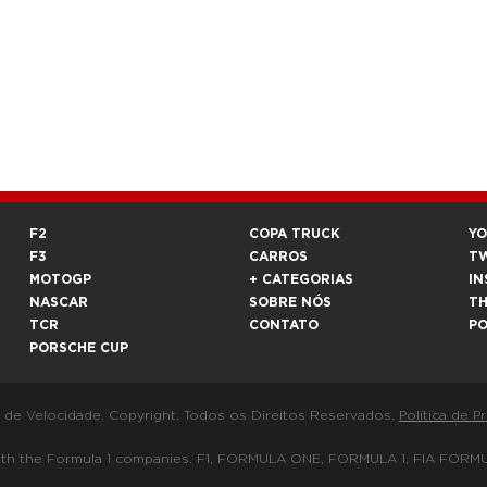
F2
COPA TRUCK
Y
F3
CARROS
T
MOTOGP
+ CATEGORIAS
IN
NASCAR
SOBRE NÓS
T
TCR
CONTATO
P
PORSCHE CUP
a de Velocidade. Copyright. Todos os Direitos Reservados.
Política de P
 way with the Formula 1 companies. F1, FORMULA ONE, FORMULA 1, FIA 