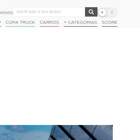
☀
☾
NTATO
Alternar
modo
P
COPA TRUCK
CARROS
+ CATEGORIAS
SCORE
escuro