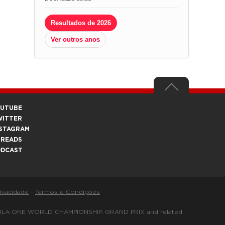
Resultados de 2026
Ver outros anos
OUTUBE
WITTER
STAGRAM
HREADS
ODCAST
rivacidade
-
Termos e Condições
FORMULA ONE WORLD CHAMPIONSHIP, GRAND PRIX and related