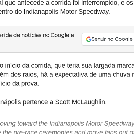
l que antecede a corrida foi interrompido, e os
dentro do Indianapolis Motor Speedway.
erida de notícias no Google e
Seguir no Google
o início da corrida, que teria sua largada marc
Além dos raios, há a expectativa de uma chuva 
nício da prova.
anápolis pertence a Scott McLaughlin.
 moving toward the Indianapolis Motor Speedway
 the pre-race ceremonies and move fans out o