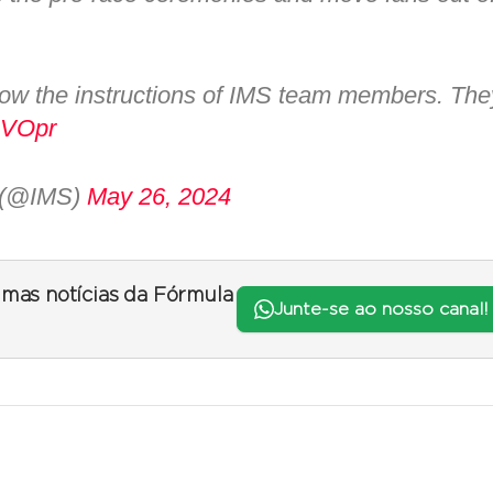
low the instructions of IMS team members. The
AVOpr
y (@IMS)
May 26, 2024
timas notícias da Fórmula
Junte-se ao nosso canal!