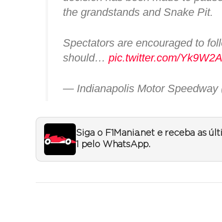
the grandstands and Snake Pit.
Spectators are encouraged to fol
should…
pic.twitter.com/Yk9W2
— Indianapolis Motor Speedwa
Siga o F1Mania.net e receba as úl
1 pelo WhatsApp.