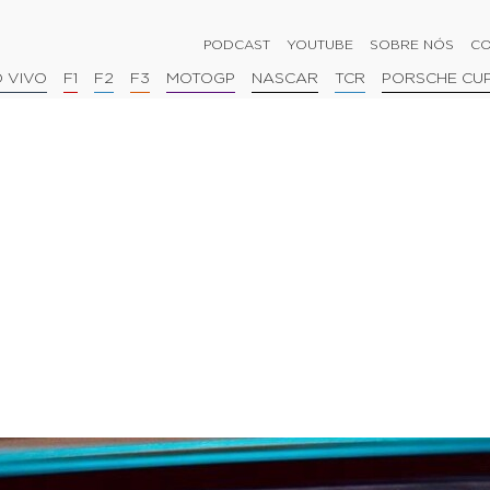
PODCAST
YOUTUBE
SOBRE NÓS
CO
 VIVO
F1
F2
F3
MOTOGP
NASCAR
TCR
PORSCHE CU