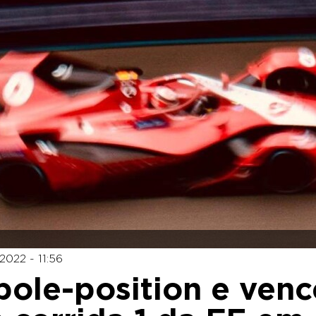
2022 - 11:56
 pole-position e venc