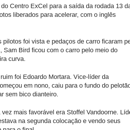
o do Centro ExCel para a saída da rodada 13 d
tos liberados para acelerar, com o inglês
 pilotos foi vista e pedaços de carro ficaram p
, Sam Bird ficou com o carro pelo meio do
ra curva.
uim foi Edoardo Mortara. Vice-líder da
 começou em nono, caiu para o fundo do pelotã
r sem bico dianteiro.
vez mais favorável era Stoffel Vandoorne. Líd
estava na segunda colocação e vendo seus
para o final.