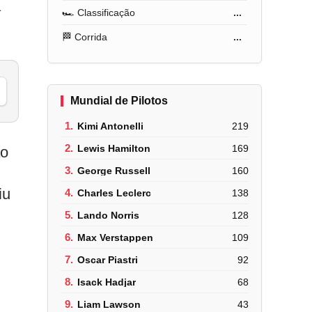
a
🏎️ Classificação
...
🏁 Corrida
...
Mundial de Pilotos
1.
Kimi Antonelli
219
2.
Lewis Hamilton
169
ão
3.
George Russell
160
iu
4.
Charles Leclerc
138
5.
Lando Norris
128
6.
Max Verstappen
109
7.
Oscar Piastri
92
8.
Isack Hadjar
68
9.
Liam Lawson
43