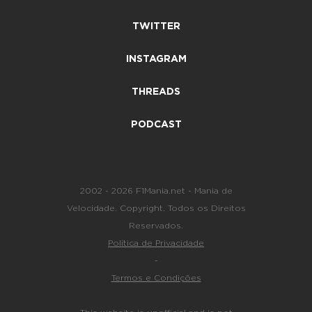
TWITTER
INSTAGRAM
THREADS
PODCAST
2002 - 2026 F1Mania.net - Mania de
Velocidade. Copyright. Todos os Direitos
Reservados.
Política de Privacidade
-
Termos e Condições