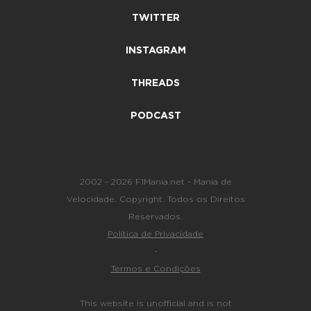
TWITTER
INSTAGRAM
THREADS
PODCAST
2002 - 2026 F1Mania.net - Mania de
Velocidade. Copyright. Todos os Direitos
Reservados.
Política de Privacidade
-
Termos e Condições
This website is unofficial and is not