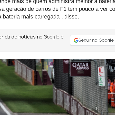
pende mais de quem administra melhor a bateri
va geração de carros de F1 tem pouco a ver c
 bateria mais carregada”, disse.
erida de notícias no Google e
Seguir no Google