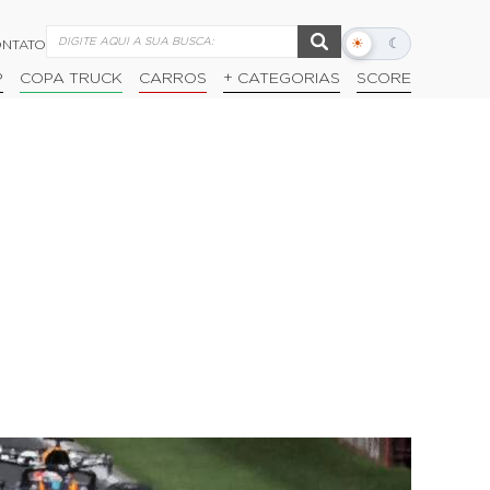
☀
☾
NTATO
Alternar
modo
P
COPA TRUCK
CARROS
+ CATEGORIAS
SCORE
escuro