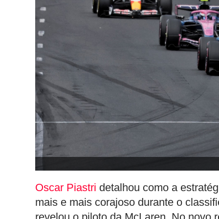
Oscar Piastri
detalhou como a estratégi
mais e mais corajoso durante o classific
revelou o piloto da McLaren. No novo