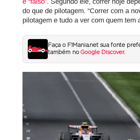
é “falso”
. Segundo ele, correr hoje de
do que de pilotagem. “Correr com a no
pilotagem e tudo a ver com quem tem a
Faça o F1Mania.net sua fonte pref
também no
Google Discover
.