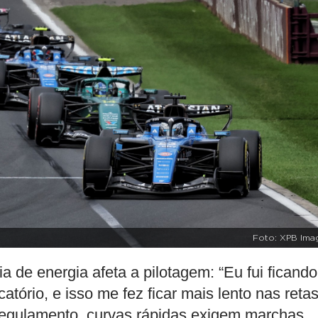
Foto: XPB Ima
a de energia afeta a pilotagem: “Eu fui ficando
atório, e isso me fez ficar mais lento nas retas
 regulamento, curvas rápidas exigem marchas