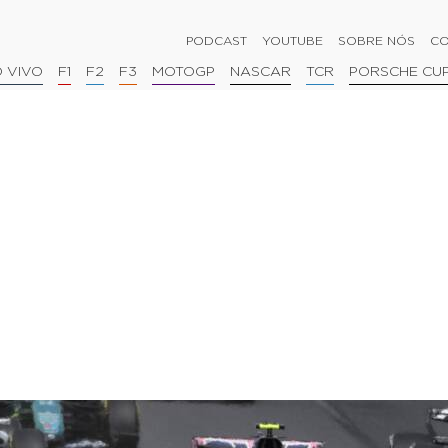
PODCAST
YOUTUBE
SOBRE NÓS
CO
 VIVO
F1
F2
F3
MOTOGP
NASCAR
TCR
PORSCHE CU