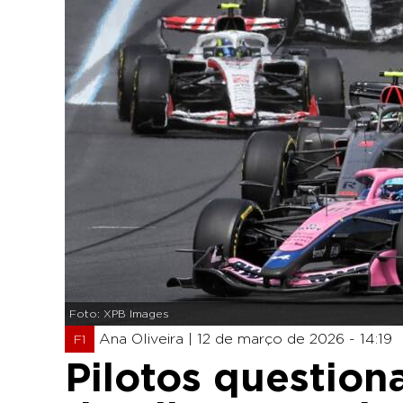
Foto: XPB Images
Ana Oliveira |
12 de março de 2026 - 14:19
F1
Pilotos question