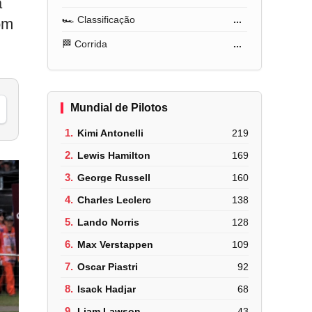
a
🏎️ Classificação
...
om
🏁 Corrida
...
Mundial de Pilotos
1.
Kimi Antonelli
219
2.
Lewis Hamilton
169
3.
George Russell
160
4.
Charles Leclerc
138
5.
Lando Norris
128
6.
Max Verstappen
109
7.
Oscar Piastri
92
8.
Isack Hadjar
68
9.
Liam Lawson
43