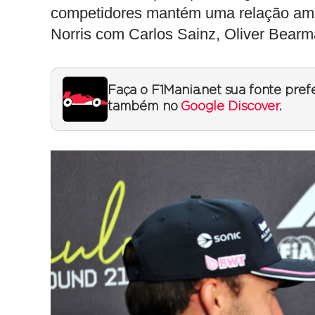
competidores mantém uma relação amig
Norris com Carlos Sainz, Oliver Bea
Faça o F1Mania.net sua fonte pref
também no
Google Discover
.