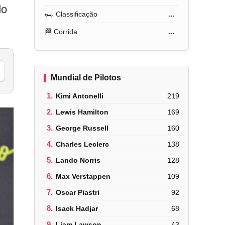
do
🏎️ Classificação
...
🏁 Corrida
...
Mundial de Pilotos
1.
Kimi Antonelli
219
2.
Lewis Hamilton
169
3.
George Russell
160
4.
Charles Leclerc
138
5.
Lando Norris
128
6.
Max Verstappen
109
7.
Oscar Piastri
92
8.
Isack Hadjar
68
9.
Liam Lawson
43