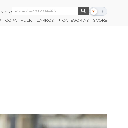
☀
☾
NTATO
Alternar
modo
P
COPA TRUCK
CARROS
+ CATEGORIAS
SCORE
escuro