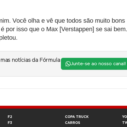
mim. Você olha e vê que todos são muito bons
 é por isso que o Max [Verstappen] se sai bem
pletou.
timas notícias da Fórmula
Junte-se ao nosso canal!
F2
COPA TRUCK
Y
F3
CARROS
T