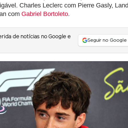
ável. Charles Leclerc com Pierre Gasly, Lan
rman com
Gabriel Bortoleto
.
erida de notícias no Google e
Seguir no Google