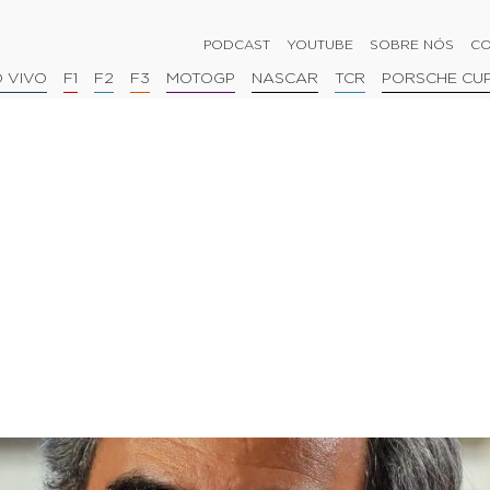
PODCAST
YOUTUBE
SOBRE NÓS
CO
 VIVO
F1
F2
F3
MOTOGP
NASCAR
TCR
PORSCHE CU