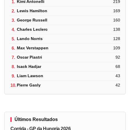
1.
Kimi Antonelli
219
2.
Lewis Hamilton
169
3.
George Russell
160
4.
Charles Leclerc
138
5.
Lando Norris
128
6.
Max Verstappen
109
7.
Oscar Piastri
92
8.
Isack Hadjar
68
9.
Liam Lawson
43
10.
Pierre Gasly
42
Últimos Resultados
Corrida - GP da Hungria 2026