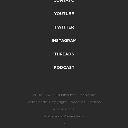
CONTATO
YOUTUBE
TWITTER
INSTAGRAM
THREADS
PODCAST
2002 - 2026 F1Mania.net - Mania de
Velocidade. Copyright. Todos os Direitos
Reservados.
Política de Privacidade
-