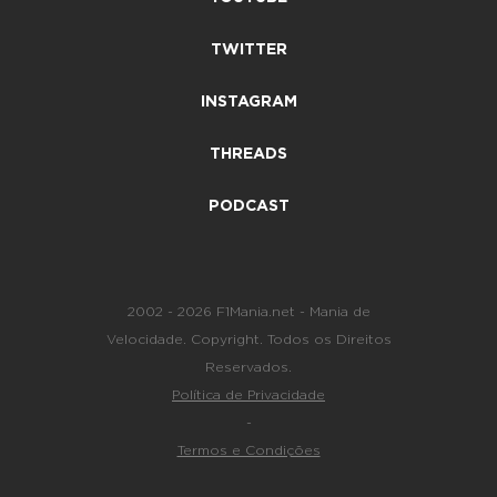
TWITTER
INSTAGRAM
THREADS
PODCAST
2002 - 2026 F1Mania.net - Mania de
Velocidade. Copyright. Todos os Direitos
Reservados.
Política de Privacidade
-
Termos e Condições