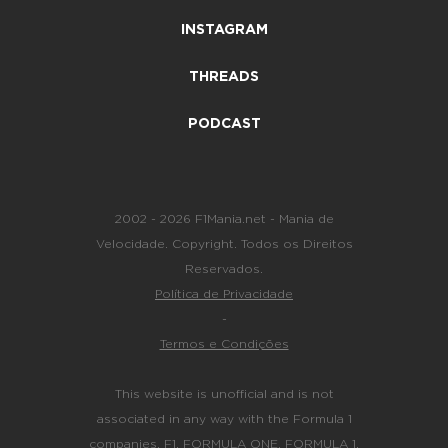
INSTAGRAM
THREADS
PODCAST
2002 - 2026 F1Mania.net - Mania de
Velocidade. Copyright. Todos os Direitos
Reservados.
Política de Privacidade
-
Termos e Condições
This website is unofficial and is not
associated in any way with the Formula 1
companies. F1, FORMULA ONE, FORMULA 1,