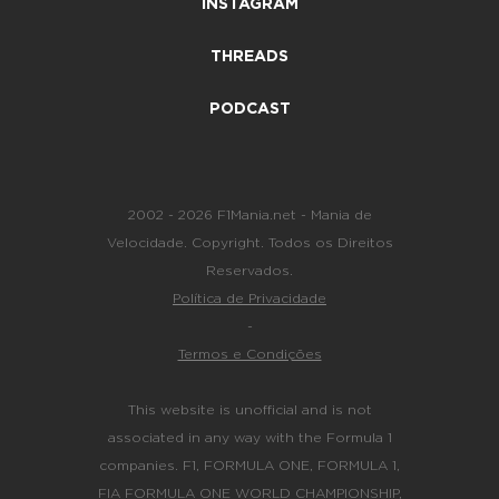
INSTAGRAM
THREADS
PODCAST
2002 - 2026 F1Mania.net - Mania de
Velocidade. Copyright. Todos os Direitos
Reservados.
Política de Privacidade
-
Termos e Condições
This website is unofficial and is not
associated in any way with the Formula 1
companies. F1, FORMULA ONE, FORMULA 1,
FIA FORMULA ONE WORLD CHAMPIONSHIP,