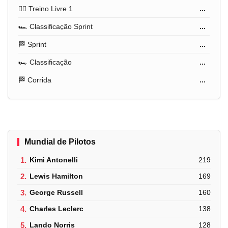
🏋️‍♂️ Treino Livre 1
...
🏎️ Classificação Sprint
...
🏁 Sprint
...
🏎️ Classificação
...
🏁 Corrida
...
Mundial de Pilotos
1.
Kimi Antonelli
219
2.
Lewis Hamilton
169
3.
George Russell
160
4.
Charles Leclerc
138
5.
Lando Norris
128