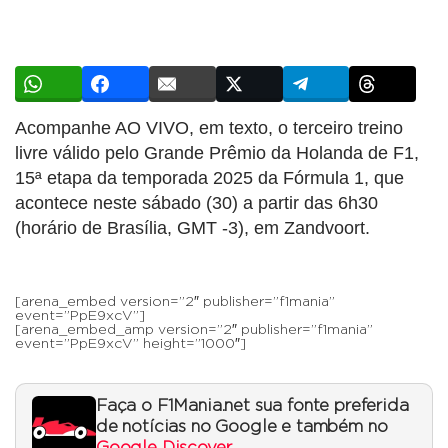
Acompanhe AO VIVO, em texto, o terceiro treino
livre válido pelo Grande Prêmio da Holanda de F1,
15ª etapa da temporada 2025 da Fórmula 1, que
acontece neste sábado (30) a partir das 6h30
(horário de Brasília, GMT -3), em Zandvoort.
[arena_embed version=”2″ publisher=”f1mania”
event=”PpE9xcV”]
[arena_embed_amp version=”2″ publisher=”f1mania”
event=”PpE9xcV” height=”1000″]
Faça o F1Mania.net sua fonte preferida
de notícias no Google e também no
Google Discover
.