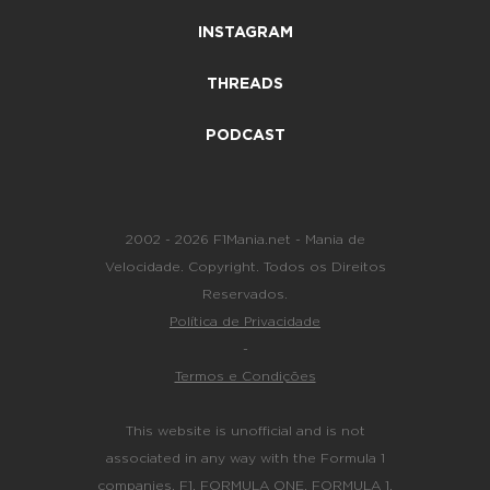
INSTAGRAM
THREADS
PODCAST
2002 - 2026 F1Mania.net - Mania de
Velocidade. Copyright. Todos os Direitos
Reservados.
Política de Privacidade
-
Termos e Condições
This website is unofficial and is not
associated in any way with the Formula 1
companies. F1, FORMULA ONE, FORMULA 1,