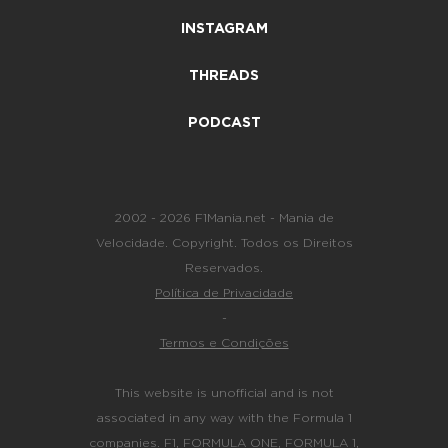
INSTAGRAM
THREADS
PODCAST
2002 - 2026 F1Mania.net - Mania de
Velocidade. Copyright. Todos os Direitos
Reservados.
Política de Privacidade
-
Termos e Condições
This website is unofficial and is not
associated in any way with the Formula 1
companies. F1, FORMULA ONE, FORMULA 1,