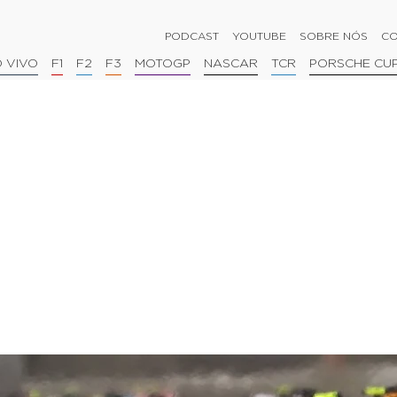
PODCAST
YOUTUBE
SOBRE NÓS
CO
 VIVO
F1
F2
F3
MOTOGP
NASCAR
TCR
PORSCHE CU