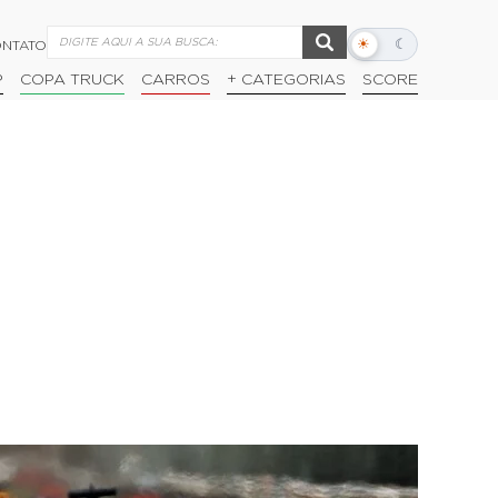
☀
☾
NTATO
Alternar
modo
P
COPA TRUCK
CARROS
+ CATEGORIAS
SCORE
escuro