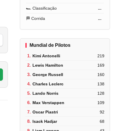
🏎️ Classificação
...
🏁 Corrida
...
Mundial de Pilotos
1.
Kimi Antonelli
219
2.
Lewis Hamilton
169
3.
George Russell
160
4.
Charles Leclerc
138
5.
Lando Norris
128
6.
Max Verstappen
109
7.
Oscar Piastri
92
8.
Isack Hadjar
68
9.
Liam Lawson
43