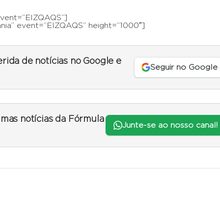
 event=”ElZQAQS”]
nia” event=”ElZQAQS” height=”1000″]
erida de notícias no Google e
Seguir no Google
timas notícias da Fórmula
Junte-se ao nosso canal!