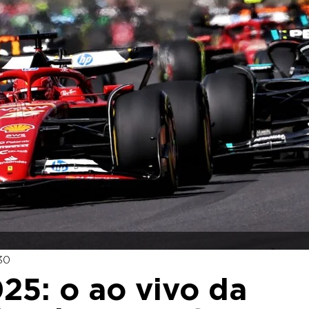
30
25: o ao vivo da