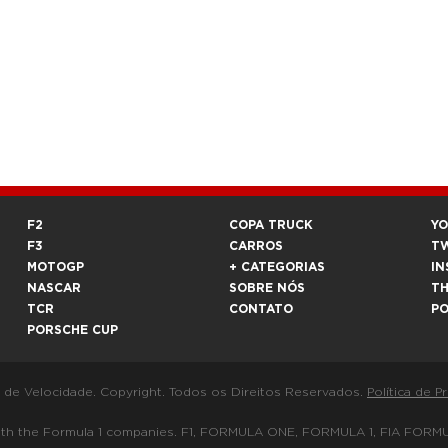
F2
COPA TRUCK
Y
F3
CARROS
T
MOTOGP
+ CATEGORIAS
IN
NASCAR
SOBRE NÓS
T
TCR
CONTATO
P
PORSCHE CUP
a de Velocidade. Copyright. Todos os Direitos Reservados.
Política de P
 way with the Formula 1 companies. F1, FORMULA ONE, FORMULA 1, FIA 