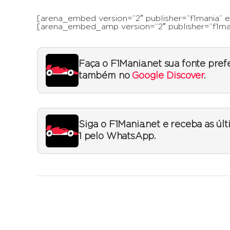
[arena_embed version=”2″ publisher=”f1mania”
[arena_embed_amp version=”2″ publisher=”f1ma
Faça o F1Mania.net sua fonte pref
também no
Google Discover
.
Siga o F1Mania.net e receba as úl
1 pelo WhatsApp.