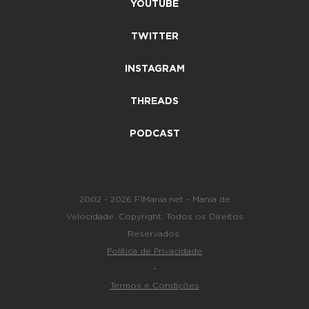
YOUTUBE
TWITTER
INSTAGRAM
THREADS
PODCAST
2002 - 2026 F1Mania.net - Mania de
Velocidade. Copyright. Todos os Direitos
Reservados.
Política de Privacidade
-
Termos e Condições