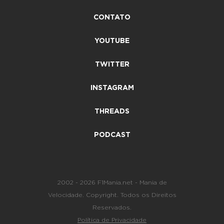
CONTATO
YOUTUBE
TWITTER
INSTAGRAM
THREADS
PODCAST
2002 - 2026 F1Mania.net - Mania de
Velocidade. Copyright. Todos os Direitos
Reservados.
Política de Privacidade