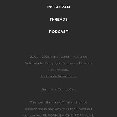
INSTAGRAM
THREADS
PODCAST
2002 - 2026 F1Mania.net - Mania de
Velocidade. Copyright. Todos os Direitos
Reservados.
Política de Privacidade
-
Termos e Condições
This website is unofficial and is not
associated in any way with the Formula 1
companies. F1, FORMULA ONE, FORMULA 1,