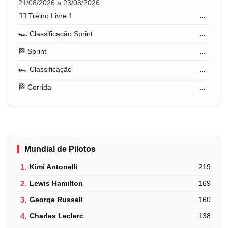
21/08/2026 a 23/08/2026
🏋️‍♂️ Treino Livre 1
...
🏎️ Classificação Sprint
...
🏁 Sprint
...
🏎️ Classificação
...
🏁 Corrida
...
Mundial de Pilotos
1.
Kimi Antonelli
219
2.
Lewis Hamilton
169
3.
George Russell
160
4.
Charles Leclerc
138