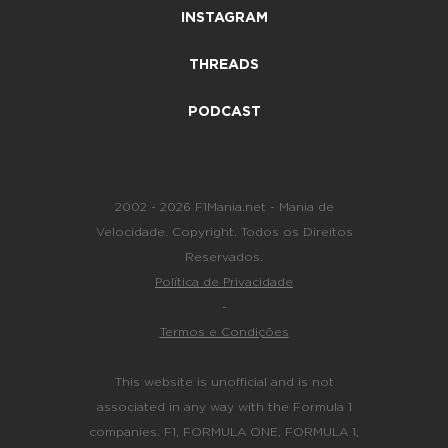
INSTAGRAM
THREADS
PODCAST
2002 - 2026 F1Mania.net - Mania de
Velocidade. Copyright. Todos os Direitos
Reservados.
Política de Privacidade
-
Termos e Condições
This website is unofficial and is not
associated in any way with the Formula 1
companies. F1, FORMULA ONE, FORMULA 1,