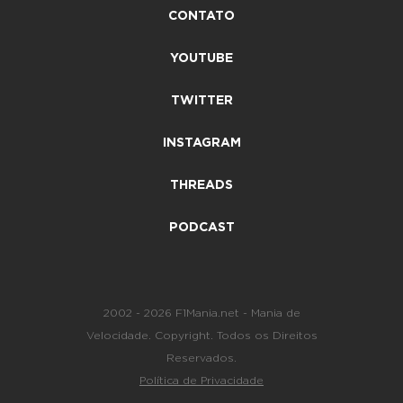
CONTATO
YOUTUBE
TWITTER
INSTAGRAM
THREADS
PODCAST
2002 - 2026 F1Mania.net - Mania de
Velocidade. Copyright. Todos os Direitos
Reservados.
Política de Privacidade