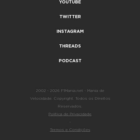
YOUTUBE
TWITTER
INSTAGRAM
THREADS
PODCAST
2002 - 2026 F1Mania.net - Mania de
Velocidade. Copyright. Todos os Direitos
Reservados.
Política de Privacidade
-
Termos e Condições