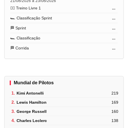
21/08/2026 a 23/08/2026
🏋️‍♂️ Treino Livre 1
...
🏎️ Classificação Sprint
...
🏁 Sprint
...
🏎️ Classificação
...
🏁 Corrida
...
Mundial de Pilotos
1.
Kimi Antonelli
219
2.
Lewis Hamilton
169
3.
George Russell
160
4.
Charles Leclerc
138