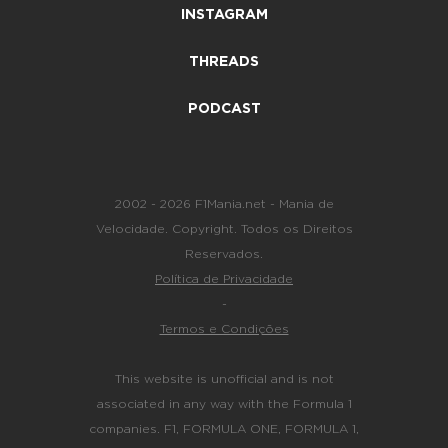
INSTAGRAM
THREADS
PODCAST
2002 - 2026 F1Mania.net - Mania de
Velocidade. Copyright. Todos os Direitos
Reservados.
Política de Privacidade
-
Termos e Condições
This website is unofficial and is not
associated in any way with the Formula 1
companies. F1, FORMULA ONE, FORMULA 1,