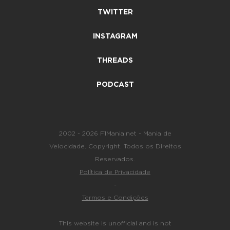
TWITTER
INSTAGRAM
THREADS
PODCAST
2002 - 2026 F1Mania.net - Mania de
Velocidade. Copyright. Todos os Direitos
Reservados.
Política de Privacidade
-
Termos e Condições
This website is unofficial and is not