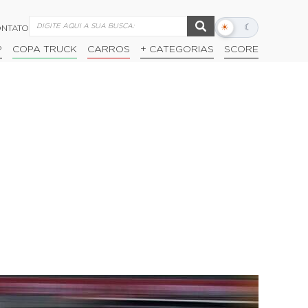
☀
☾
NTATO
Alternar
modo
P
COPA TRUCK
CARROS
+ CATEGORIAS
SCORE
escuro