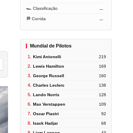
🏎️ Classificação
...
🏁 Corrida
...
Mundial de Pilotos
1.
Kimi Antonelli
219
2.
Lewis Hamilton
169
3.
George Russell
160
4.
Charles Leclerc
138
5.
Lando Norris
128
6.
Max Verstappen
109
7.
Oscar Piastri
92
8.
Isack Hadjar
68
9.
Liam Lawson
43