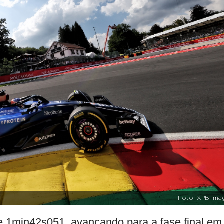
Foto: XPB Ima
 1min42s051, avançando para a fase final em