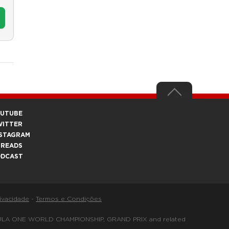
OUTUBE
WITTER
STAGRAM
HREADS
ODCAST
rivacidade
-
Termos e Condições
FORMULA ONE WORLD CHAMPIONSHIP, GRAND PRIX and related