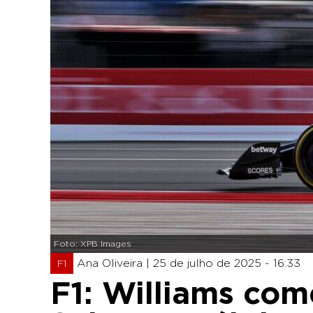
Foto: XPB Images
Ana Oliveira |
25 de julho de 2025 - 16:33
F1
F1: Williams com