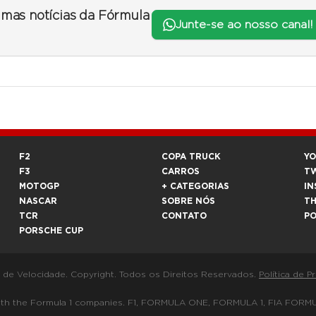
timas notícias da Fórmula
Junte-se ao nosso canal!
F2
COPA TRUCK
Y
F3
CARROS
T
MOTOGP
+ CATEGORIAS
IN
NASCAR
SOBRE NÓS
T
TCR
CONTATO
P
PORSCHE CUP
a de Velocidade. Copyright. Todos os Direitos Reservados.
Política de P
 way with the Formula 1 companies. F1, FORMULA ONE, FORMULA 1, FIA 