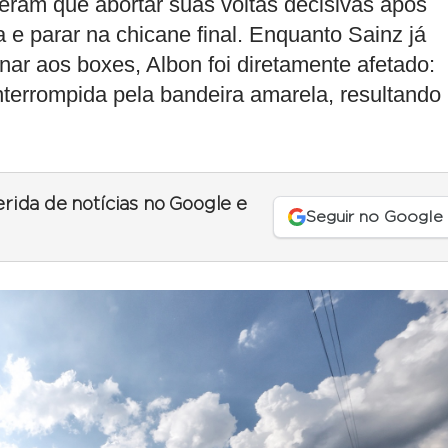
veram que abortar suas voltas decisivas após
sta e parar na chicane final. Enquanto Sainz já
ar aos boxes, Albon foi diretamente afetado:
interrompida pela bandeira amarela, resultando
erida de notícias no Google e
Seguir no Google