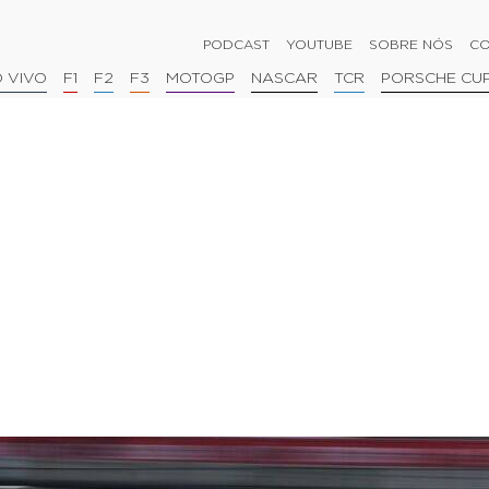
PODCAST
YOUTUBE
SOBRE NÓS
CO
 VIVO
F1
F2
F3
MOTOGP
NASCAR
TCR
PORSCHE CU