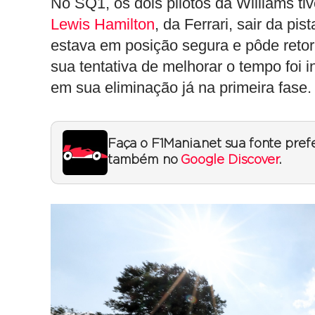
No SQ1, os dois pilotos da Williams ti
Lewis Hamilton
, da Ferrari, sair da pi
estava em posição segura e pôde retorn
sua tentativa de melhorar o tempo foi 
em sua eliminação já na primeira fase.
Faça o F1Mania.net sua fonte pref
também no
Google Discover
.