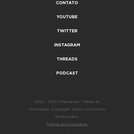
CONTATO
YOUTUBE
TWITTER
INSTAGRAM
THREADS
PODCAST
2002 - 2026 F1Mania.net - Mania de
Velocidade. Copyright. Todos os Direitos
Reservados.
Política de Privacidade
-