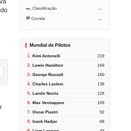
ava
🏎️ Classificação
...
ndo
🏁 Corrida
...
Mundial de Pilotos
1.
Kimi Antonelli
219
2.
Lewis Hamilton
169
3.
George Russell
160
4.
Charles Leclerc
138
5.
Lando Norris
128
6.
Max Verstappen
109
u
7.
Oscar Piastri
92
8.
Isack Hadjar
68
9.
Liam Lawson
43