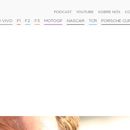
PODCAST
YOUTUBE
SOBRE NÓS
CO
 VIVO
F1
F2
F3
MOTOGP
NASCAR
TCR
PORSCHE CU