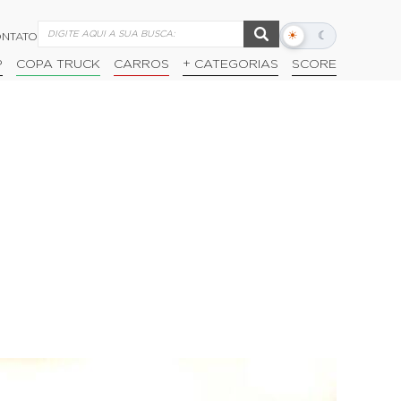
☀
☾
NTATO
Alternar
modo
P
COPA TRUCK
CARROS
+ CATEGORIAS
SCORE
escuro