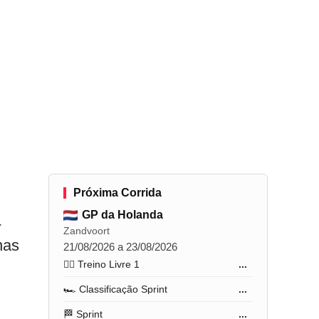
Próxima Corrida
GP da Holanda
-
Zandvoort
nas
21/08/2026 a 23/08/2026
🏋️‍♂️ Treino Livre 1
...
🏎️ Classificação Sprint
...
🏁 Sprint
...