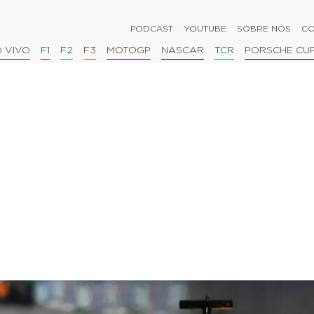
PODCAST
YOUTUBE
SOBRE NÓS
CO
 VIVO
F1
F2
F3
MOTOGP
NASCAR
TCR
PORSCHE CU