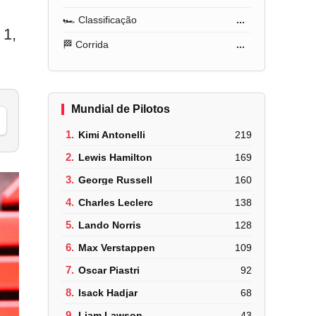
🏎️ Classificação
...
 1,
🏁 Corrida
...
Mundial de Pilotos
1.
Kimi Antonelli
219
2.
Lewis Hamilton
169
3.
George Russell
160
4.
Charles Leclerc
138
5.
Lando Norris
128
6.
Max Verstappen
109
7.
Oscar Piastri
92
8.
Isack Hadjar
68
9.
Liam Lawson
43