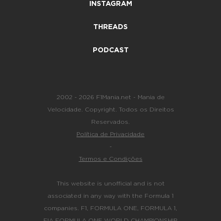
INSTAGRAM
THREADS
PODCAST
2002 - 2026 F1Mania.net - Mania de
Velocidade. Copyright. Todos os Direitos
Reservados.
Política de Privacidade
-
Termos e Condições
This website is unofficial and is not
associated in any way with the Formula 1
companies. F1, FORMULA ONE, FORMULA 1,
FIA FORMULA ONE WORLD CHAMPIONSHIP,