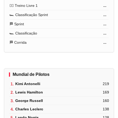
🏋️‍♂️ Treino Livre 1
...
🏎️ Classificação Sprint
...
🏁 Sprint
...
🏎️ Classificação
...
🏁 Corrida
...
Mundial de Pilotos
1.
Kimi Antonelli
219
2.
Lewis Hamilton
169
3.
George Russell
160
4.
Charles Leclerc
138
5.
Lando Norris
128