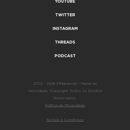
YOUTUBE
TWITTER
INSTAGRAM
THREADS
PODCAST
2002 - 2026 F1Mania.net - Mania de
Velocidade. Copyright. Todos os Direitos
Reservados.
Política de Privacidade
-
Termos e Condições