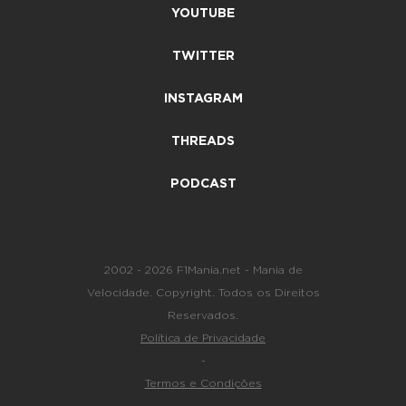
YOUTUBE
TWITTER
INSTAGRAM
THREADS
PODCAST
2002 - 2026 F1Mania.net - Mania de
Velocidade. Copyright. Todos os Direitos
Reservados.
Política de Privacidade
-
Termos e Condições