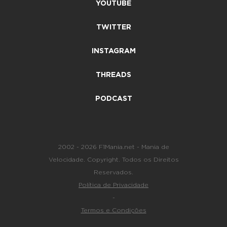
YOUTUBE
TWITTER
INSTAGRAM
THREADS
PODCAST
2002 - 2026 F1Mania.net - Mania de
Velocidade. Copyright. Todos os Direitos
Reservados.
Política de Privacidade
-
Termos e Condições