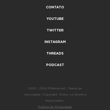
CONTATO
YOUTUBE
TWITTER
INSTAGRAM
THREADS
PODCAST
2002 - 2026 F1Mania.net - Mania de
Velocidade. Copyright. Todos os Direitos
Reservados.
Política de Privacidade